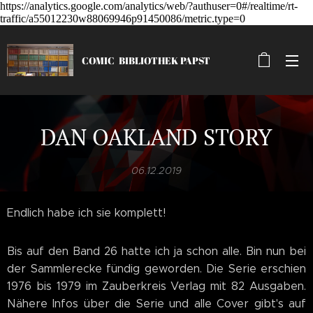
https://analytics.google.com/analytics/web/?authuser=0#/realtime/rt-
traffic/a55012230w88069946p91450086/metric.type=0
COMIC
BIBLIOTHEK
PAPST
DAN OAKLAND STORY
06.12.2019
Endlich habe ich sie komplett!
Bis auf den Band 26 hatte ich ja schon alle. Bin nun bei
der Sammlerecke fündig geworden. Die Serie erschien
1976 bis 1979 im Zauberkreis Verlag mit 82 Ausgaben.
Nähere Infos über die Serie und alle Cover gibt's auf