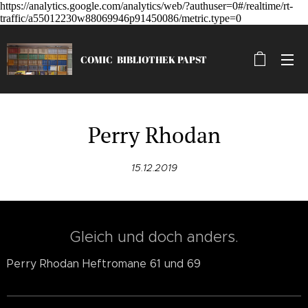
https://analytics.google.com/analytics/web/?authuser=0#/realtime/rt-
traffic/a55012230w88069946p91450086/metric.type=0
COMIC
BIBLIOTHEK
PAPST
Perry Rhodan
15.12.2019
Gleich und doch anders.
Perry Rhodan Heftromane 61 und 69