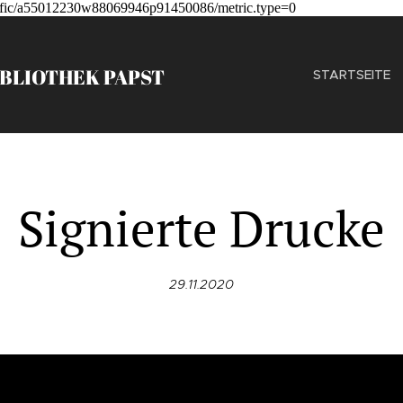
-traffic/a55012230w88069946p91450086/metric.type=0
IBLIOTHEK
PAPST
STARTSEITE
Signierte Drucke
29.11.2020