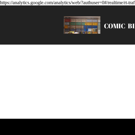
https://analytics.google.com/analytics/web/?authuser=0#/realtime/rt
COMIC
B