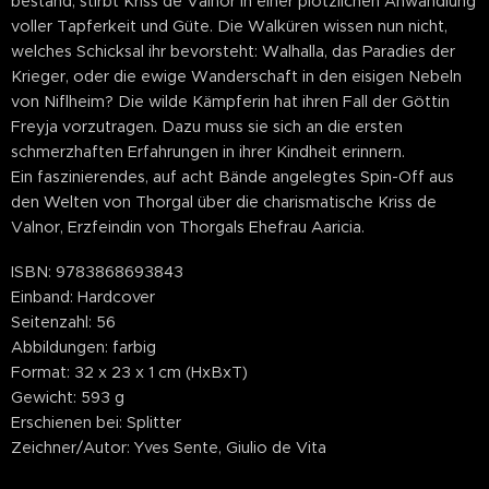
bestand, stirbt Kriss de Valnor in einer plötzlichen Anwandlung
voller Tapferkeit und Güte. Die Walküren wissen nun nicht,
welches Schicksal ihr bevorsteht: Walhalla, das Paradies der
Krieger, oder die ewige Wanderschaft in den eisigen Nebeln
von Niflheim? Die wilde Kämpferin hat ihren Fall der Göttin
Freyja vorzutragen. Dazu muss sie sich an die ersten
schmerzhaften Erfahrungen in ihrer Kindheit erinnern.
Ein faszinierendes, auf acht Bände angelegtes Spin-Off aus
den Welten von Thorgal über die charismatische Kriss de
Valnor, Erzfeindin von Thorgals Ehefrau Aaricia.
ISBN: 9783868693843
Einband: Hardcover
Seitenzahl: 56
Abbildungen: farbig
Format: 32 x 23 x 1 cm (HxBxT)
Gewicht: 593 g
Erschienen bei: Splitter
Zeichner/Autor: Yves Sente, Giulio de Vita